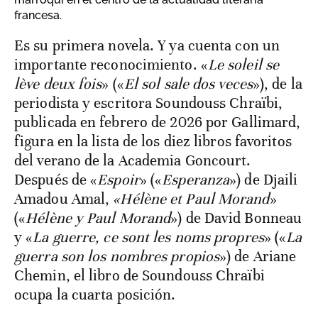
francesa.
Es su primera novela. Y ya cuenta con un
importante reconocimiento. «
Le soleil se
lève deux fois
» («
El sol sale dos veces
»), de la
periodista y escritora Soundouss Chraïbi,
publicada en febrero de 2026 por Gallimard,
figura en la lista de los diez libros favoritos
del verano de la Academia Goncourt.
Después de «
Espoir
» («
Esperanza
») de Djaili
Amadou Amal,
«Hélène et Paul Morand
»
(«
Hélène y Paul Morand
») de David Bonneau
y «
La guerre, ce sont les noms propres
» («
La
guerra son los nombres propios
») de Ariane
Chemin, el libro de Soundouss Chraïbi
ocupa la cuarta posición.