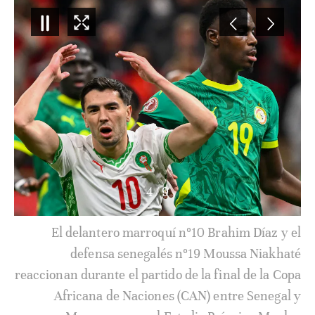
4
/
9
El delantero marroquí nº10 Brahim Díaz y el
defensa senegalés nº19 Moussa Niakhaté
reaccionan durante el partido de la final de la Copa
Africana de Naciones (CAN) entre Senegal y