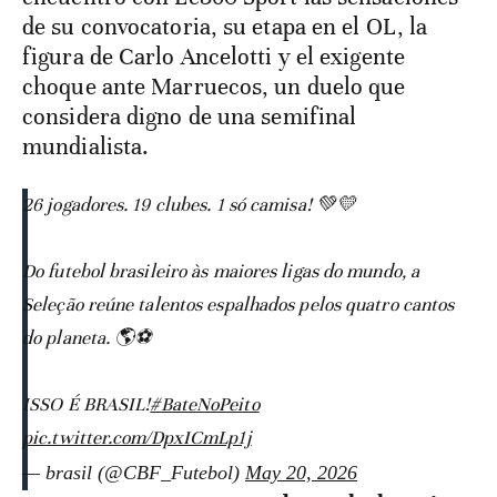
de su convocatoria, su etapa en el OL, la
figura de Carlo Ancelotti y el exigente
choque ante Marruecos, un duelo que
considera digno de una semifinal
mundialista.
26 jogadores. 19 clubes. 1 só camisa! 💚💛
Do futebol brasileiro às maiores ligas do mundo, a
Seleção reúne talentos espalhados pelos quatro cantos
do planeta. 🌎⚽️
ISSO É BRASIL!
#BateNoPeito
pic.twitter.com/DpxICmLp1j
— brasil (@CBF_Futebol)
May 20, 2026