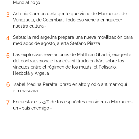
Mundial 2030
3
Antonio Carmona: «la gente que viene de Marruecos, de
Venezuela, de Colombia… Todo eso viene a enriquecer
nuestra cultura»
4
Sebta: la red argelina prepara una nueva movilización para
mediados de agosto, alerta Stefano Piazza
5
Las explosivas revelaciones de Matthieu Ghadiri, exagente
del contraespionaje francés infiltrado en Irán, sobre los
vínculos entre el régimen de los mulás, el Polisario,
Hezbolá y Argelia
6
Isabel Medina Peralta, brazo en alto y odio antimarroquí
sin máscara
7
Encuesta: el 77,3% de los españoles considera a Marruecos
un «país enemigo»