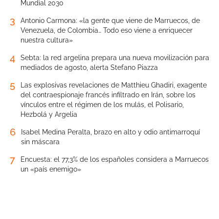
Mundial 2030
3
Antonio Carmona: «la gente que viene de Marruecos, de
Venezuela, de Colombia… Todo eso viene a enriquecer
nuestra cultura»
4
Sebta: la red argelina prepara una nueva movilización para
mediados de agosto, alerta Stefano Piazza
5
Las explosivas revelaciones de Matthieu Ghadiri, exagente
del contraespionaje francés infiltrado en Irán, sobre los
vínculos entre el régimen de los mulás, el Polisario,
Hezbolá y Argelia
6
Isabel Medina Peralta, brazo en alto y odio antimarroquí
sin máscara
7
Encuesta: el 77,3% de los españoles considera a Marruecos
un «país enemigo»