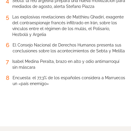
4
Sebta: la red argelina prepara una nueva movilización para
mediados de agosto, alerta Stefano Piazza
5
Las explosivas revelaciones de Matthieu Ghadiri, exagente
del contraespionaje francés infiltrado en Irán, sobre los
vínculos entre el régimen de los mulás, el Polisario,
Hezbolá y Argelia
6
El Consejo Nacional de Derechos Humanos presenta sus
conclusiones sobre los acontecimientos de Sebta y Melilla
7
Isabel Medina Peralta, brazo en alto y odio antimarroquí
sin máscara
8
Encuesta: el 77,3% de los españoles considera a Marruecos
un «país enemigo»