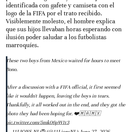
identificada con gafete y camiseta con el
logo de la FIFA por el trato recibido.
Visiblemente molesto, el hombre explica
que sus hijos llevaban horas esperando con
ilusión poder saludar a los futbolistas
marroquíes.
These two boys from Mexico waited for hours to meet
Bono.
After a discussion with a FIFA official, it first seemed
like it wouldn't happen, leaving the boys in tears.
Thankfully, it all worked out in the end, and they got the
photo they had been hoping for. ❤️🇲🇦🇲🇽
pic.twitter.com/5mk06pW1t3
— 11LIONS.NL🦁 (@11LionsNL)
June 27, 2026