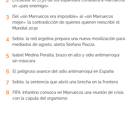
2
Encuesta: el 77,3% de los españoles considera a Marruecos
un «país enemigo»
3
Del «sin Marruecos era imposible» al «sin Marruecos
mejor»: la contradicción de quienes quieren reescribir el
Mundial 2030
4
Sebta: la red argelina prepara una nueva movilización para
mediados de agosto, alerta Stefano Piazza
5
Isabel Medina Peralta, brazo en alto y odio antimarroquí
sin máscara
6
El peligroso avance del odio antimarroquí en España
7
Sebta: la sentencia que abrió una brecha en la frontera
8
FIFA: Infantino convoca en Marruecos una reunión de crisis
con la cúpula del organismo