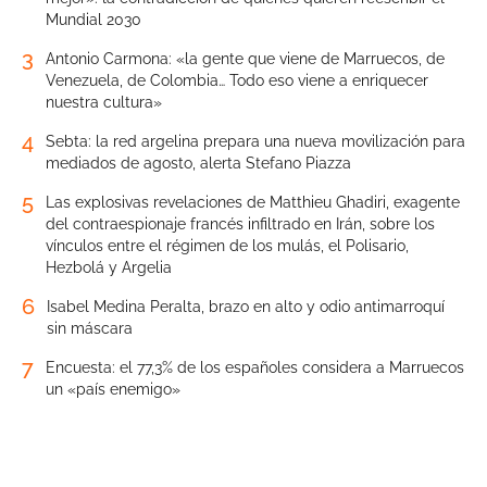
Mundial 2030
3
Antonio Carmona: «la gente que viene de Marruecos, de
Venezuela, de Colombia… Todo eso viene a enriquecer
nuestra cultura»
4
Sebta: la red argelina prepara una nueva movilización para
mediados de agosto, alerta Stefano Piazza
5
Las explosivas revelaciones de Matthieu Ghadiri, exagente
del contraespionaje francés infiltrado en Irán, sobre los
vínculos entre el régimen de los mulás, el Polisario,
Hezbolá y Argelia
6
Isabel Medina Peralta, brazo en alto y odio antimarroquí
sin máscara
7
Encuesta: el 77,3% de los españoles considera a Marruecos
un «país enemigo»