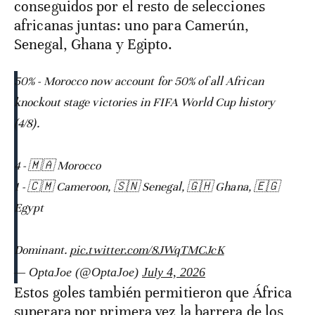
conseguidos por el resto de selecciones
africanas juntas: uno para Camerún,
Senegal, Ghana y Egipto.
50% - Morocco now account for 50% of all African
knockout stage victories in FIFA World Cup history
(4/8).
4 - 🇲🇦 Morocco
1 - 🇨🇲 Cameroon, 🇸🇳 Senegal, 🇬🇭 Ghana, 🇪🇬
Egypt
Dominant.
pic.twitter.com/8JWqTMCJcK
— OptaJoe (@OptaJoe)
July 4, 2026
Estos goles también permitieron que África
superara por primera vez la barrera de los