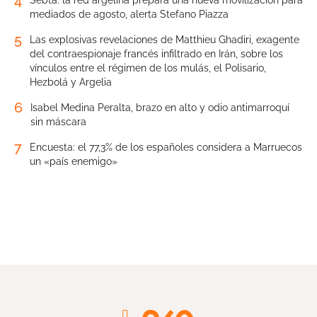
4
Sebta: la red argelina prepara una nueva movilización para
mediados de agosto, alerta Stefano Piazza
5
Las explosivas revelaciones de Matthieu Ghadiri, exagente
del contraespionaje francés infiltrado en Irán, sobre los
vínculos entre el régimen de los mulás, el Polisario,
Hezbolá y Argelia
6
Isabel Medina Peralta, brazo en alto y odio antimarroquí
sin máscara
7
Encuesta: el 77,3% de los españoles considera a Marruecos
un «país enemigo»