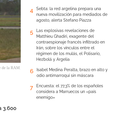
Sebta: la red argelina prepara una
4
nueva movilización para mediados de
agosto, alerta Stefano Piazza
Las explosivas revelaciones de
5
Matthieu Ghadiri, exagente del
contraespionaje francés infiltrado en
Irán, sobre los vínculos entre el
régimen de los mulás, el Polisario,
Hezbolá y Argelia
ée de la RAM.
Isabel Medina Peralta, brazo en alto y
6
odio antimarroquí sin máscara
Encuesta: el 77,3% de los españoles
7
considera a Marruecos un «país
enemigo»
a 3.600