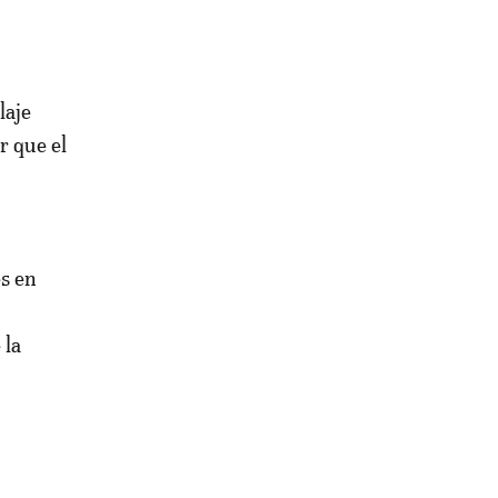
laje
r que el
es en
 la