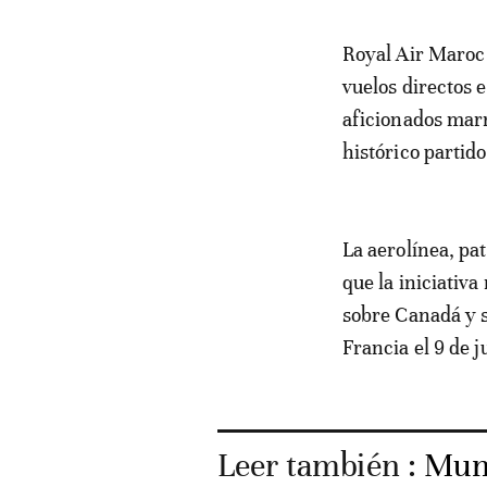
Royal Air Maroc (RAM) anunció este domingo un dispositivo excepcional de 12
vuelos directos 
aficionados marr
histórico partid
La aerolínea, pat
que la iniciativ
sobre Canadá y s
Francia el 9 de 
Leer también :
Mund