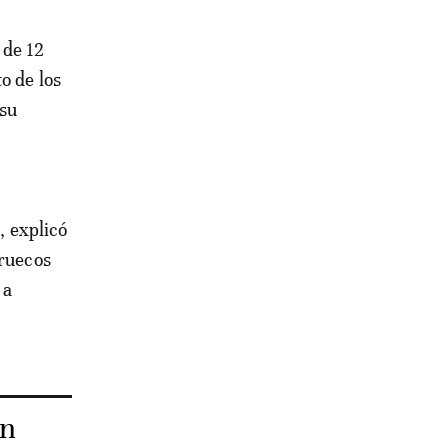
o de los
 su
, explicó
rruecos
 a
an