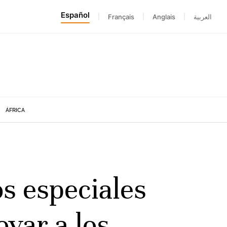
Español
|
Français
|
Anglais
|
العربية
ÁFRICA
s especiales
yar a los