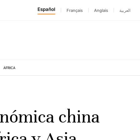
Español
|
Français
|
Anglais
|
العربية
ÁFRICA
onómica china
rica y Asia