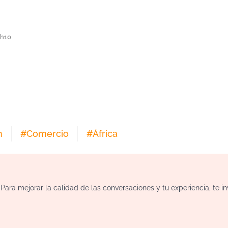
1h10
n
#
Comercio
#
África
ara mejorar la calidad de las conversaciones y tu experiencia, te i