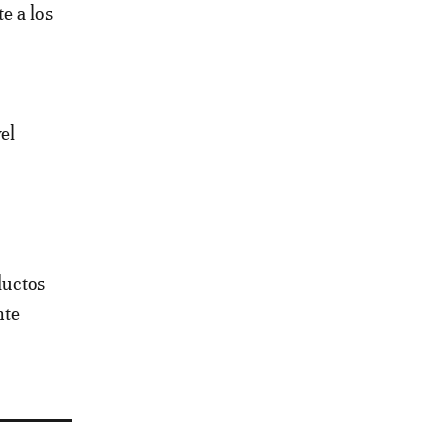
e a los
el
ductos
nte