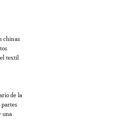
s chinas
tos
l textil
rio de la
 partes
y una