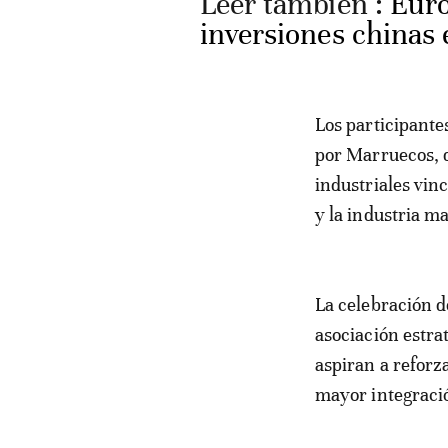
Leer también :
Euro
inversiones chinas
Los participante
por Marruecos, d
industriales vinc
y la industria m
La celebración d
asociación estra
aspiran a reforz
mayor integració