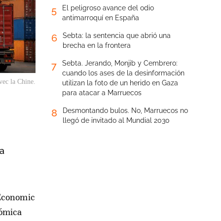
El peligroso avance del odio
5
antimarroquí en España
Sebta: la sentencia que abrió una
6
brecha en la frontera
Sebta. Jerando, Monjib y Cembrero:
7
cuando los ases de la desinformación
vec la Chine.
utilizan la foto de un herido en Gaza
para atacar a Marruecos
Desmontando bulos. No, Marruecos no
8
llegó de invitado al Mundial 2030
la
nómica