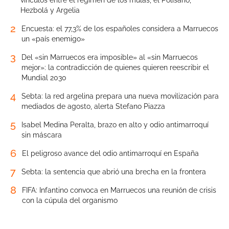
vínculos entre el régimen de los mulás, el Polisario,
Hezbolá y Argelia
2
Encuesta: el 77,3% de los españoles considera a Marruecos
un «país enemigo»
3
Del «sin Marruecos era imposible» al «sin Marruecos
mejor»: la contradicción de quienes quieren reescribir el
Mundial 2030
4
Sebta: la red argelina prepara una nueva movilización para
mediados de agosto, alerta Stefano Piazza
5
Isabel Medina Peralta, brazo en alto y odio antimarroquí
sin máscara
6
El peligroso avance del odio antimarroquí en España
7
Sebta: la sentencia que abrió una brecha en la frontera
8
FIFA: Infantino convoca en Marruecos una reunión de crisis
con la cúpula del organismo