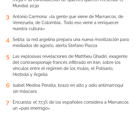
Mundial 2030
3
Antonio Carmona: «la gente que viene de Marruecos, de
Venezuela, de Colombia… Todo eso viene a enriquecer
nuestra cultura»
4
Sebta: la red argelina prepara una nueva movilización para
mediados de agosto, alerta Stefano Piazza
5
Las explosivas revelaciones de Matthieu Ghadiri, exagente
del contraespionaje francés infiltrado en Irán, sobre los
vínculos entre el régimen de los mulás, el Polisario,
Hezbolá y Argelia
6
Isabel Medina Peralta, brazo en alto y odio antimarroquí
sin máscara
7
Encuesta: el 77,3% de los españoles considera a Marruecos
un «país enemigo»