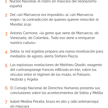
1
Núcleo Nacional, el rostro sin máscara del neonazismo
español
2
Del «sin Marruecos era imposible» al «sin Marruecos
mejor»: la contradicción de quienes quieren reescribir el
Mundial 2030
3
Antonio Carmona: «la gente que viene de Marruecos, de
Venezuela, de Colombia… Todo eso viene a enriquecer
nuestra cultura»
4
Sebta: la red argelina prepara una nueva movilización para
mediados de agosto, alerta Stefano Piazza
5
Las explosivas revelaciones de Matthieu Ghadiri, exagente
del contraespionaje francés infiltrado en Irán, sobre los
vínculos entre el régimen de los mulás, el Polisario,
Hezbolá y Argelia
6
El Consejo Nacional de Derechos Humanos presenta sus
conclusiones sobre los acontecimientos de Sebta y Melilla
7
Isabel Medina Peralta, brazo en alto y odio antimarroquí
sin máscara