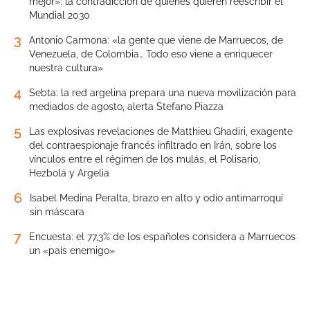
mejor»: la contradicción de quienes quieren reescribir el
Mundial 2030
3
Antonio Carmona: «la gente que viene de Marruecos, de
Venezuela, de Colombia… Todo eso viene a enriquecer
nuestra cultura»
4
Sebta: la red argelina prepara una nueva movilización para
mediados de agosto, alerta Stefano Piazza
5
Las explosivas revelaciones de Matthieu Ghadiri, exagente
del contraespionaje francés infiltrado en Irán, sobre los
vínculos entre el régimen de los mulás, el Polisario,
Hezbolá y Argelia
6
Isabel Medina Peralta, brazo en alto y odio antimarroquí
sin máscara
7
Encuesta: el 77,3% de los españoles considera a Marruecos
un «país enemigo»