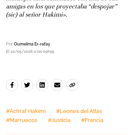
amigas en los que proyectaba “despojar”
(sic) al señor Hakimi».
Por
Oumeïma Er-rafay
El 22/05/2026 a las 09h55
#
Achraf Hakimi
#
Leones del Atlas
#
Marruecos
#
Justicia
#
Francia