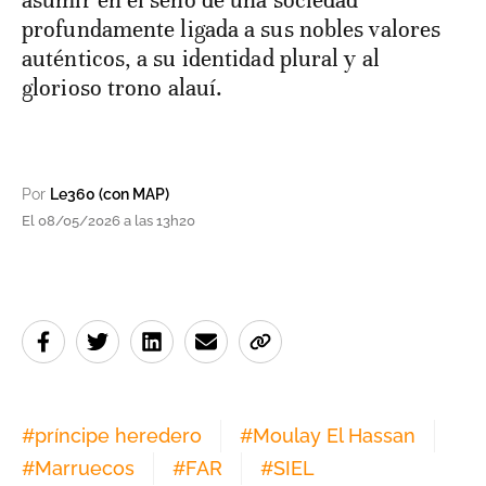
asumir en el seno de una sociedad
profundamente ligada a sus nobles valores
auténticos, a su identidad plural y al
glorioso trono alauí.
Por
Le360 (con MAP)
El 08/05/2026 a las 13h20
#
príncipe heredero
#
Moulay El Hassan
#
Marruecos
#
FAR
#
SIEL