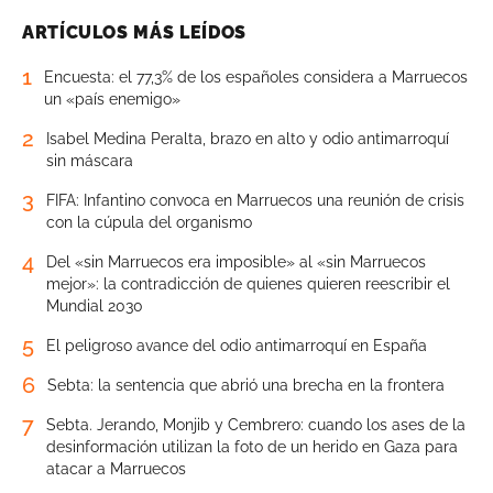
ARTÍCULOS MÁS LEÍDOS
1
Encuesta: el 77,3% de los españoles considera a Marruecos
un «país enemigo»
2
Isabel Medina Peralta, brazo en alto y odio antimarroquí
sin máscara
3
FIFA: Infantino convoca en Marruecos una reunión de crisis
con la cúpula del organismo
4
Del «sin Marruecos era imposible» al «sin Marruecos
mejor»: la contradicción de quienes quieren reescribir el
Mundial 2030
5
El peligroso avance del odio antimarroquí en España
6
Sebta: la sentencia que abrió una brecha en la frontera
7
Sebta. Jerando, Monjib y Cembrero: cuando los ases de la
desinformación utilizan la foto de un herido en Gaza para
atacar a Marruecos