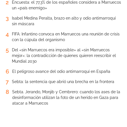
2
Encuesta: el 77,3% de los españoles considera a Marruecos
un «país enemigo»
3
Isabel Medina Peralta, brazo en alto y odio antimarroquí
sin máscara
4
FIFA: Infantino convoca en Marruecos una reunión de crisis
con la cúpula del organismo
5
Del «sin Marruecos era imposible» al «sin Marruecos
mejor»: la contradicción de quienes quieren reescribir el
Mundial 2030
6
El peligroso avance del odio antimarroquí en España
7
Sebta: la sentencia que abrió una brecha en la frontera
8
Sebta. Jerando, Monjib y Cembrero: cuando los ases de la
desinformación utilizan la foto de un herido en Gaza para
atacar a Marruecos