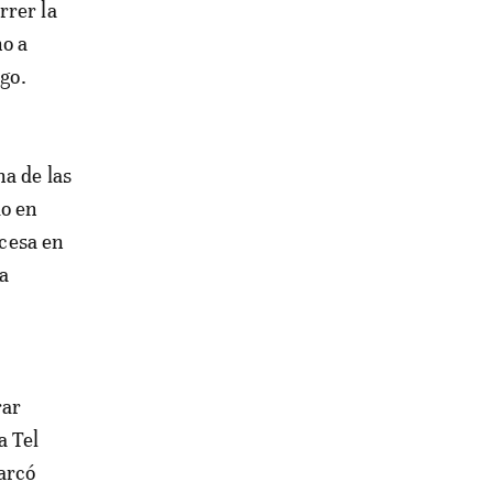
rrer la
no a
igo.
na de las
do en
ncesa en
a
rar
a Tel
arcó