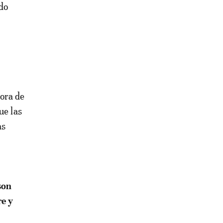
do
ora de
ue las
as
son
re y