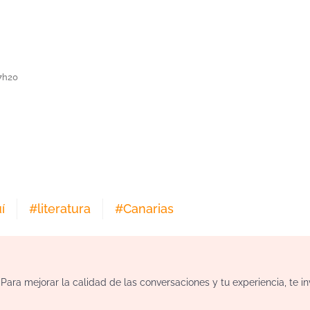
17h20
í
#
literatura
#
Canarias
ara mejorar la calidad de las conversaciones y tu experiencia, te i