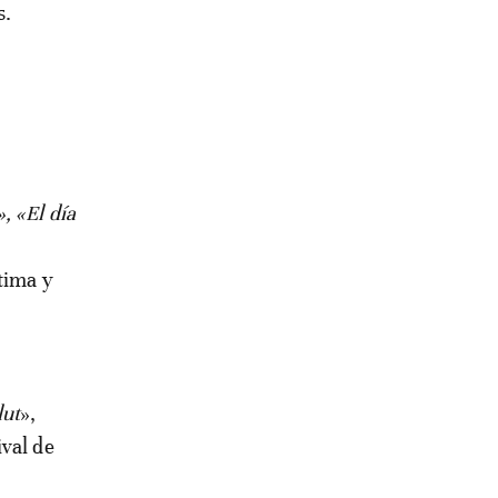
s.
, «El día
tima y
lut
»,
ival de