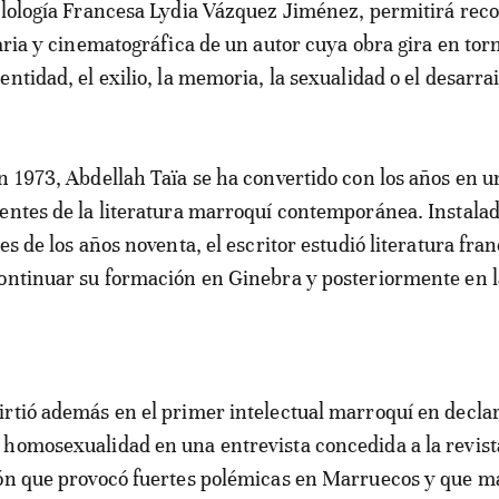
ilología Francesa Lydia Vázquez Jiménez, permitirá reco
raria y cinematográfica de un autor cuya obra gira en tor
ntidad, el exilio, la memoria, la sexualidad o el desarra
n 1973, Abdellah Taïa se ha convertido con los años en u
entes de la literatura marroquí contemporánea. Instala
es de los años noventa, el escritor estudió literatura fra
ontinuar su formación en Ginebra y posteriormente en l
rtió además en el primer intelectual marroquí en decla
homosexualidad en una entrevista concedida a la revist
ión que provocó fuertes polémicas en Marruecos y que m