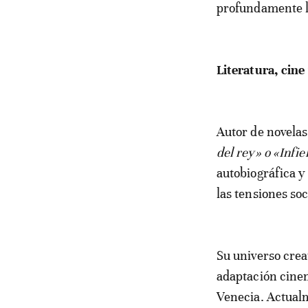
profundamente la
Literatura, cin
Autor de novela
del rey» o «Infie
autobiográfica y
las tensiones so
Su universo crea
adaptación cinem
Venecia. Actualm