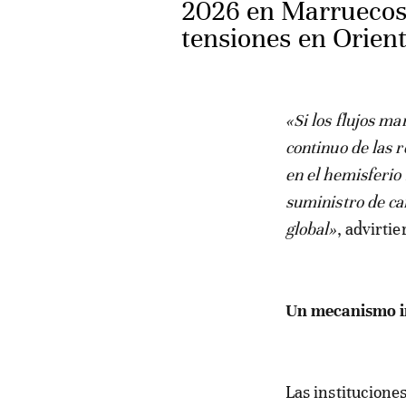
2026 en Marruecos 
tensiones en Orien
«Si los flujos m
continuo de las 
en el hemisferio
suministro de ca
global»
, advirtie
Un mecanismo in
Las institucione