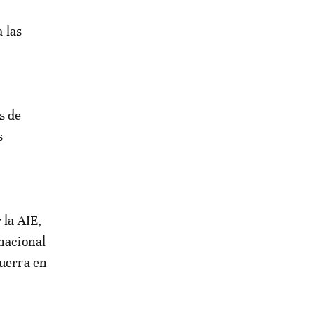
a las
s de
s
 la AIE,
rnacional
guerra en