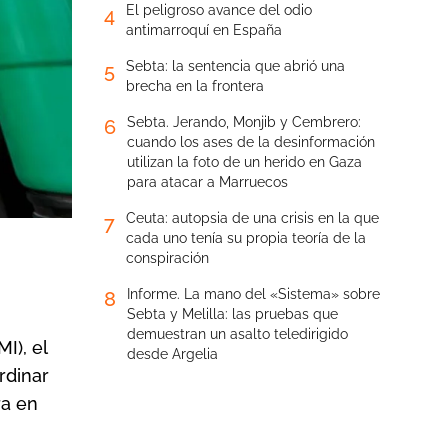
El peligroso avance del odio
4
antimarroquí en España
Sebta: la sentencia que abrió una
5
brecha en la frontera
Sebta. Jerando, Monjib y Cembrero:
6
cuando los ases de la desinformación
utilizan la foto de un herido en Gaza
para atacar a Marruecos
Ceuta: autopsia de una crisis en la que
7
cada uno tenía su propia teoría de la
conspiración
Informe. La mano del «Sistema» sobre
8
Sebta y Melilla: las pruebas que
demuestran un asalto teledirigido
I), el
desde Argelia
rdinar
ra en