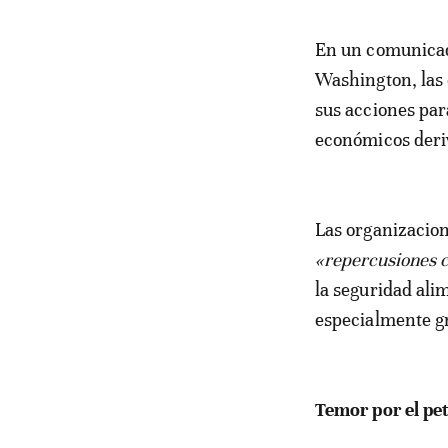
En un comunicado conjunto publicado tras una reunión celebrada en
Washington, las
sus acciones par
económicos deriv
Las organizacion
«repercusiones 
la seguridad ali
especialmente gr
Temor por el pet