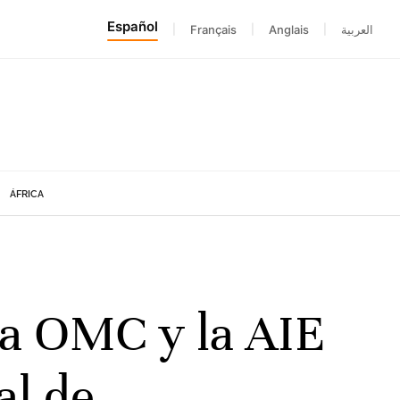
Español
|
Français
|
Anglais
|
العربية
ÁFRICA
la OMC y la AIE
al de