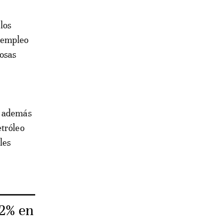
los
l empleo
rosas
n además
etróleo
les
,2% en