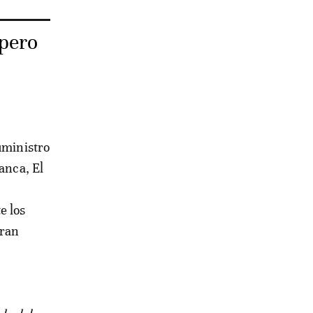
 pero
uministro
anca, El
e los
Gran