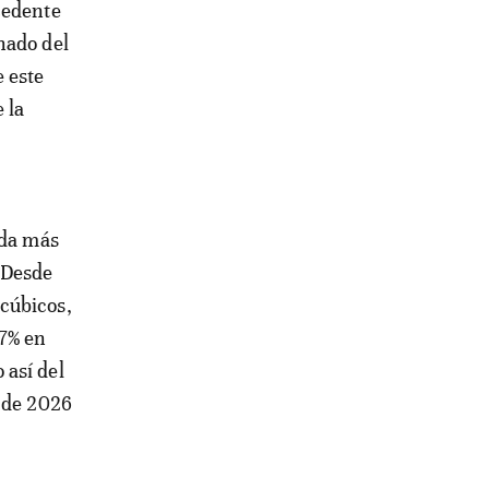
cedente
nado del
e este
 la
nda más
 Desde
cúbicos,
47% en
 así del
o de 2026