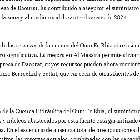
resa de Daourat, ha contribuido a asegurar el suministro
e la zona y al medio rural durante el verano de 2024.
de las reservas de la cuenca del Oum Er-Rbia abre así u
ro significativa. La mejora en Al Massira permite aliviar 
 presa de Daourat, cuyos recursos pueden ahora reorien
omo Berrechid y Settat, que carecen de otras fuentes de
 de la Cuenca Hidráulica del Oum Er-Rbia, el suministr
s y núcleos abastecidos por esta fuente está garantizado
s. En el escenario de ausencia total de precipitaciones 
tivos, las reservas actuales, combinadas con las capaci