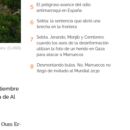
El peligroso avance del odio
5
antimarroquí en España
Sebta: la sentencia que abrió una
6
brecha en la frontera
Sebta. Jerando, Monjib y Cembrero:
7
cuando los ases de la desinformación
sira. (Le360)
utilizan la foto de un herido en Gaza
para atacar a Marruecos
Desmontando bulos. No, Marruecos no
8
llegó de invitado al Mundial 2030
ptiembre
a de Al