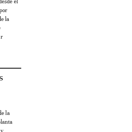
desde el
 por
e la
a
ar
s
de la
planta
 y