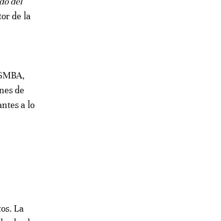
do del
or de la
a SMBA,
nes de
ntes a lo
os. La