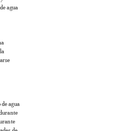
 de agua
na
la
tarse
o de agua
 durante
durante
dades de