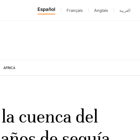
Español
|
Français
|
Anglais
|
العربية
ÁFRICA
 la cuenca del
 años de sequía