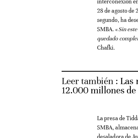
interconexión en
28 de agosto de 
segundo, ha dese
SMBA. «
Sin est
quedado complet
Chafki.
Leer también :
Las 
12.000 millones de
La presa de Tidd
SMBA, almacena a
desaladora de Jo