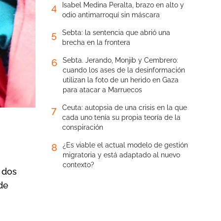
Isabel Medina Peralta, brazo en alto y
4
odio antimarroquí sin máscara
Sebta: la sentencia que abrió una
5
brecha en la frontera
Sebta. Jerando, Monjib y Cembrero:
6
cuando los ases de la desinformación
utilizan la foto de un herido en Gaza
para atacar a Marruecos
Ceuta: autopsia de una crisis en la que
7
cada uno tenía su propia teoría de la
conspiración
¿Es viable el actual modelo de gestión
8
migratoria y está adaptado al nuevo
contexto?
a dos
de