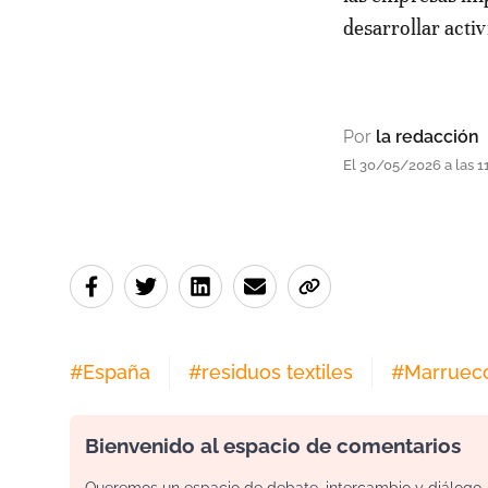
desarrollar acti
Por
la redacción
El 30/05/2026 a las 1
#
España
#
residuos textiles
#
Marruec
Bienvenido al espacio de comentarios
Queremos un espacio de debate, intercambio y diálogo. P