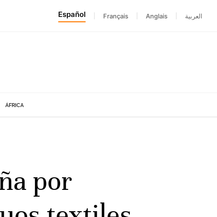
Español
|
Français
|
Anglais
|
العربية
ÁFRICA
aña por
uos textiles