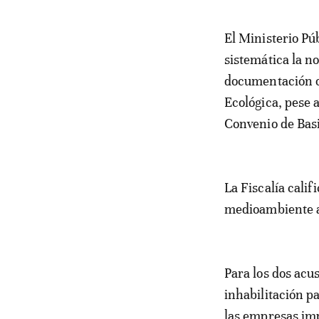
El Ministerio Pú
sistemática la n
documentación ob
Ecológica, pese 
Convenio de Basi
La Fiscalía calif
medioambiente ag
Para los dos acu
inhabilitación pa
las empresas imp