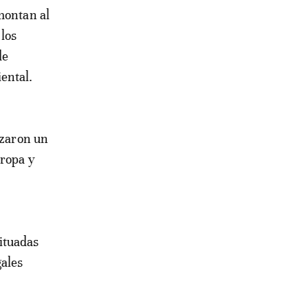
montan al
los
de
ental.
izaron un
 ropa y
ituadas
gales