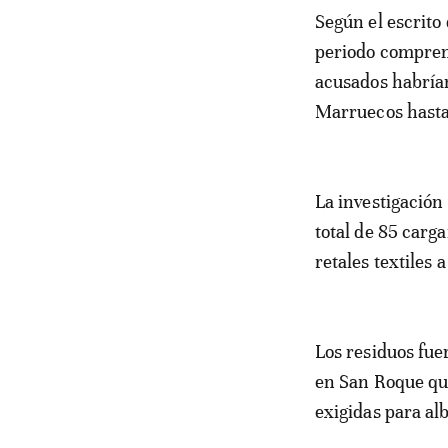
Según el escrit
periodo compren
acusados habrían
Marruecos hasta 
La investigación
total de 85 carg
retales textiles 
Los residuos fue
en San Roque que
exigidas para alb