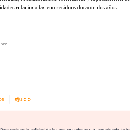
vidades relacionadas con residuos durante dos años.
1h20
os
#
juicio
ara mejorar la calidad de las conversaciones y tu experiencia, te i