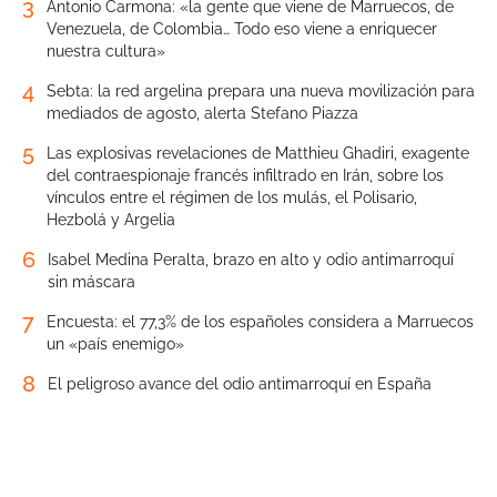
3
Antonio Carmona: «la gente que viene de Marruecos, de
Venezuela, de Colombia… Todo eso viene a enriquecer
nuestra cultura»
4
Sebta: la red argelina prepara una nueva movilización para
mediados de agosto, alerta Stefano Piazza
5
Las explosivas revelaciones de Matthieu Ghadiri, exagente
del contraespionaje francés infiltrado en Irán, sobre los
vínculos entre el régimen de los mulás, el Polisario,
Hezbolá y Argelia
6
Isabel Medina Peralta, brazo en alto y odio antimarroquí
sin máscara
7
Encuesta: el 77,3% de los españoles considera a Marruecos
un «país enemigo»
8
El peligroso avance del odio antimarroquí en España