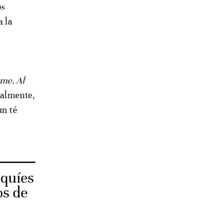
os
a la
rme. Al
cialmente,
un té
oquíes
os de