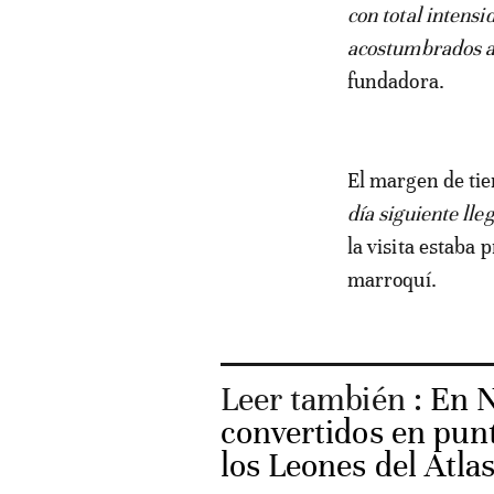
con total intens
acostumbrados a 
fundadora.
El margen de ti
día siguiente ll
la visita estaba
marroquí.
Leer también :
En N
convertidos en punt
los Leones del Atla