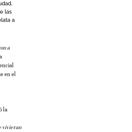
udad,
e las
elata a
ron a
a
encial
e en el
ó la
 vivieran