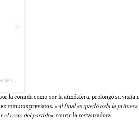
Une publication partagée par Dar Lbahja (@dar_lbahja_nyc)
por la comida como por la atmósfera, prolongó su visita
diez minutos previstos.
«Al final se quedó toda la primera
r el resto del partido»
, sonríe la restauradora.