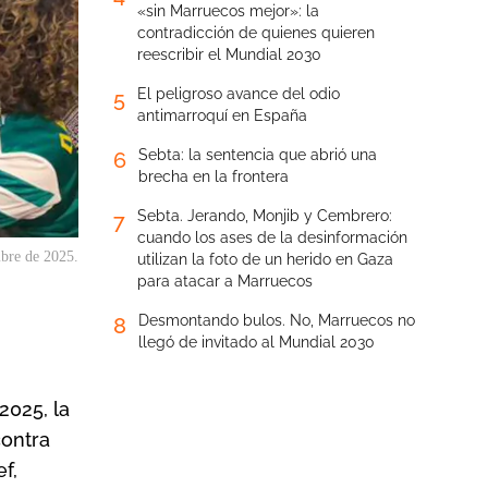
«sin Marruecos mejor»: la
contradicción de quienes quieren
reescribir el Mundial 2030
El peligroso avance del odio
5
antimarroquí en España
Sebta: la sentencia que abrió una
6
brecha en la frontera
Sebta. Jerando, Monjib y Cembrero:
7
cuando los ases de la desinformación
mbre de 2025.
utilizan la foto de un herido en Gaza
para atacar a Marruecos
Desmontando bulos. No, Marruecos no
8
llegó de invitado al Mundial 2030
2025, la
contra
f,