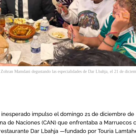
e Zohran Mamdani degustando las especialidades de Dar Lbahja, el 21 de dicie
n inesperado impulso el domingo 21 de diciembre de 
cana de Naciones (CAN) que enfrentaba a Marruecos 
l restaurante Dar Lbahja —fundado por Touria Lamtahe