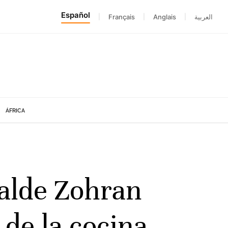
Español
|
Français
|
Anglais
|
العربية
ÁFRICA
lcalde Zohran
de la cocina