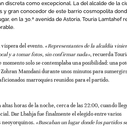
an discreta como excepcional. La del alcalde de la ci
 y gran conocedor de este barrio cosmopolita dond
ugar, en la 30.ª avenida de Astoria, Touria Lamtahef r
rable.
 víspera del evento.
«Representantes de la alcaldía vinie
ocal y a tomar fotos, sin confirmar nada»
, recuerda Touri
e momento solo se contemplaba una posibilidad: una pot
lde Zohran Mamdani durante unos minutos para sumergirs
aficionados marroquíes reunidos para el partido.
 altas horas de la noche, cerca de las 22:00, cuando lleg
cial. Dar Lbahja fue finalmente el elegido entre varios
s neoyorquinos.
«Buscaban un lugar donde los partidos se