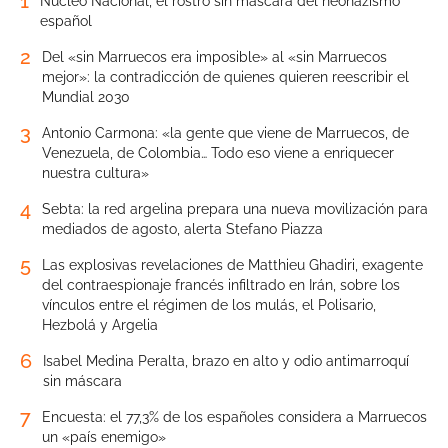
1
Núcleo Nacional, el rostro sin máscara del neonazismo
español
2
Del «sin Marruecos era imposible» al «sin Marruecos
mejor»: la contradicción de quienes quieren reescribir el
Mundial 2030
3
Antonio Carmona: «la gente que viene de Marruecos, de
Venezuela, de Colombia… Todo eso viene a enriquecer
nuestra cultura»
4
Sebta: la red argelina prepara una nueva movilización para
mediados de agosto, alerta Stefano Piazza
5
Las explosivas revelaciones de Matthieu Ghadiri, exagente
del contraespionaje francés infiltrado en Irán, sobre los
vínculos entre el régimen de los mulás, el Polisario,
Hezbolá y Argelia
6
Isabel Medina Peralta, brazo en alto y odio antimarroquí
sin máscara
7
Encuesta: el 77,3% de los españoles considera a Marruecos
un «país enemigo»