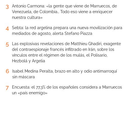
3
Antonio Carmona: «la gente que viene de Marruecos, de
Venezuela, de Colombia… Todo eso viene a enriquecer
nuestra cultura»
4
Sebta: la red argelina prepara una nueva movilización para
mediados de agosto, alerta Stefano Piazza
5
Las explosivas revelaciones de Matthieu Ghadiri, exagente
del contraespionaje francés infiltrado en Irán, sobre los
vínculos entre el régimen de los mulás, el Polisario,
Hezbolá y Argelia
6
Isabel Medina Peralta, brazo en alto y odio antimarroquí
sin máscara
7
Encuesta: el 77,3% de los españoles considera a Marruecos
un «país enemigo»