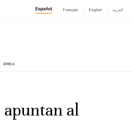
Español
|
Français
|
English
|
العربية
ÁFRICA
 apuntan al