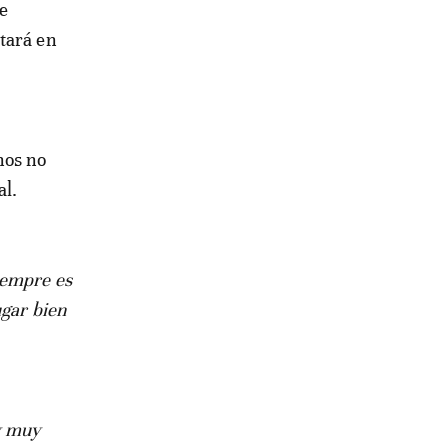
e
tará en
nos no
al.
iempre es
ugar bien
y muy