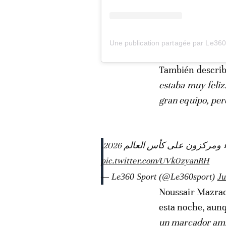
También describi
estaba muy feliz
gran equipo, per
مركزون على كأس العالم 2026
pic.twitter.com/UVk0zyanRH
— Le360 Sport (@Le360sport)
Ju
Noussair Mazraou
esta noche, aun
un marcador ampl