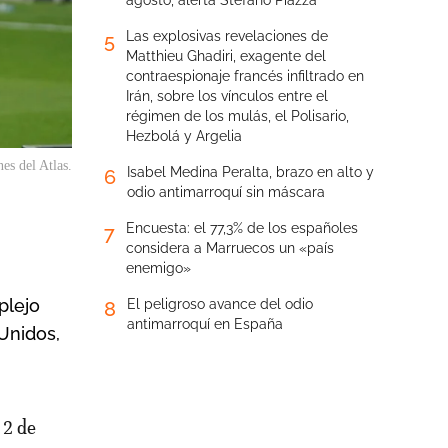
agosto, alerta Stefano Piazza
Las explosivas revelaciones de
5
Matthieu Ghadiri, exagente del
contraespionaje francés infiltrado en
Irán, sobre los vínculos entre el
régimen de los mulás, el Polisario,
Hezbolá y Argelia
es del Atlas.
Isabel Medina Peralta, brazo en alto y
6
odio antimarroquí sin máscara
Encuesta: el 77,3% de los españoles
7
considera a Marruecos un «país
enemigo»
plejo
El peligroso avance del odio
8
antimarroquí en España
Unidos,