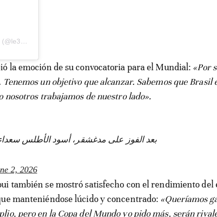
Une publication partagée par Le360 (@le360fr)
ó la emoción de su convocatoria para el Mundial:
«Por 
. Tenemos un objetivo que alcanzar. Sabemos que Brasil 
o nosotros trabajamos de nuestro lado».
بعد الفوز على مدغشقر، أسود الأطلس سعداء و.
ne 2, 2026
i también se mostró satisfecho con el rendimiento del
que manteniéndose lúcido y concentrado:
«Queríamos ga
io, pero en la Copa del Mundo yo pido más, serán rival