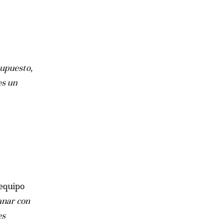
supuesto,
es un
 equipo
nar con
es