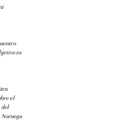
ni
cuentro
jetivo es
sico
bre el
 del
a Noruega