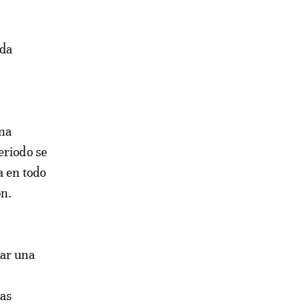
nda
una
eriodo se
a en todo
ón.
car una
las