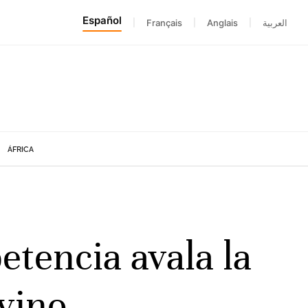
Español
|
Français
|
Anglais
|
العربية
ÁFRICA
etencia avala la
vino