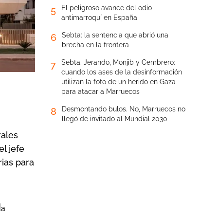
El peligroso avance del odio
5
antimarroquí en España
Sebta: la sentencia que abrió una
6
brecha en la frontera
Sebta. Jerando, Monjib y Cembrero:
7
cuando los ases de la desinformación
utilizan la foto de un herido en Gaza
para atacar a Marruecos
Desmontando bulos. No, Marruecos no
8
llegó de invitado al Mundial 2030
rales
el jefe
ias para