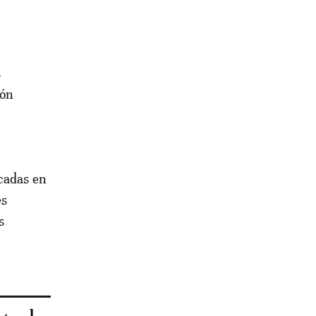
s
ión
ocadas en
es
s