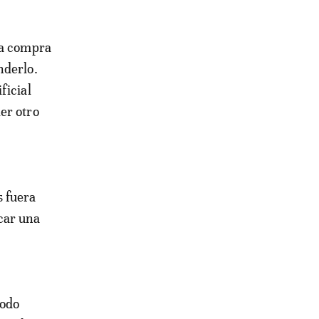
la compra
nderlo.
ficial
er otro
s fuera
car una
iodo