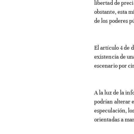
libertad de prec
obstante, esta m
de los poderes p
El artículo 4 de
existencia de una
escenario por ci
A la luz de la i
podrían alterar 
especulación, lo
orientadas a man