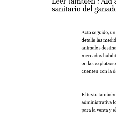
Leer también :
Aid 
sanitario del ganad
Acto seguido, un 
detalla las medi
animales destina
mercados habilita
en las explotaci
cuenten con la d
El texto también
administrativa l
para la venta y e