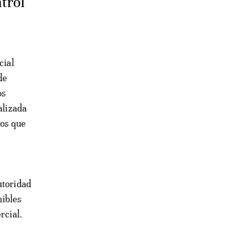
trol
cial
de
os
alizada
tos que
utoridad
nibles
rcial.