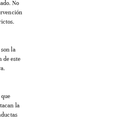
cado. No
ervención
ictos.
 son la
n de este
a.
s que
tacan la
onductas