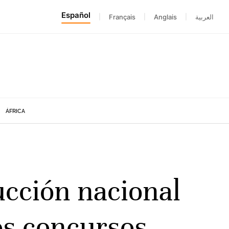
Español
|
Français
|
Anglais
|
العربية
ÁFRICA
ucción nacional
los concursos