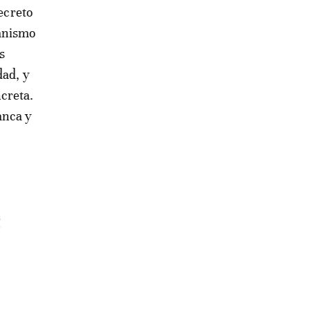
decreto
canismo
s
dad, y
creta.
anca y