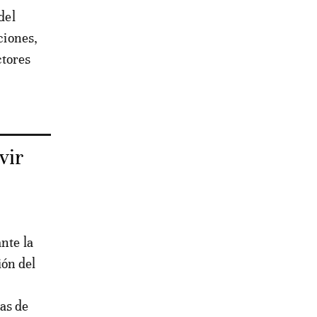
del
ciones,
ctores
vir
nte la
ión del
has de