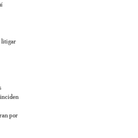
uí
litigar
s
oinciden
oran por