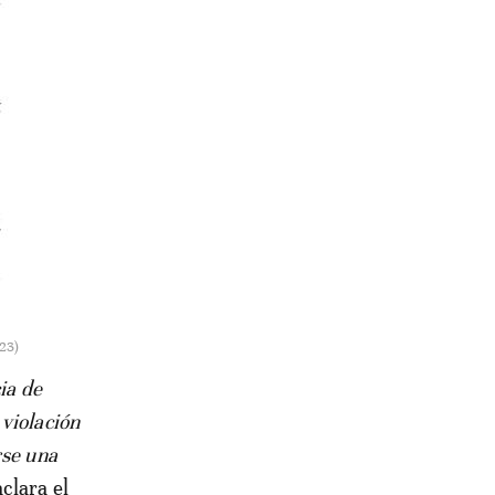
023)
ia de
violación
rse una
clara el