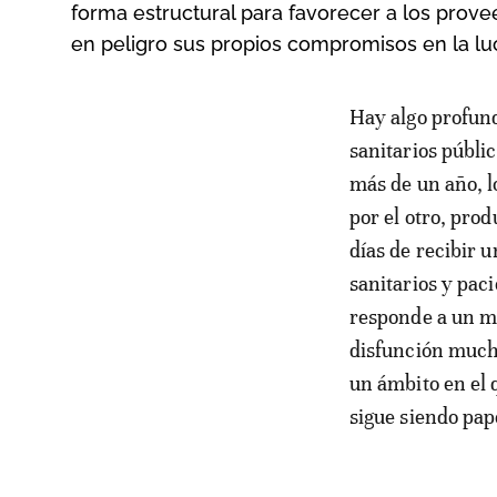
forma estructural para favorecer a los prov
en peligro sus propios compromisos en la luc
Hay algo profundamente absurdo en esta situación. Por un lado, centros
sanitarios públi
más de un año, l
por el otro, pro
días de recibir 
sanitarios y pac
responde a un me
disfunción mucho
un ámbito en el q
sigue siendo pap