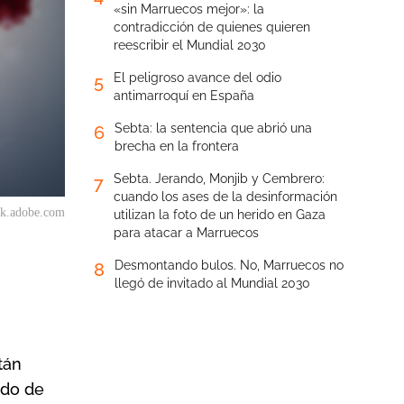
«sin Marruecos mejor»: la
contradicción de quienes quieren
reescribir el Mundial 2030
El peligroso avance del odio
5
antimarroquí en España
Sebta: la sentencia que abrió una
6
brecha en la frontera
Sebta. Jerando, Monjib y Cembrero:
7
cuando los ases de la desinformación
ock.adobe.com
utilizan la foto de un herido en Gaza
para atacar a Marruecos
Desmontando bulos. No, Marruecos no
8
llegó de invitado al Mundial 2030
tán
ado de