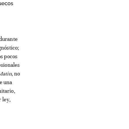
ruecos
 durante
gnóstico;
os pocos
esionales
Matin
, no
de una
itario,
 ley,