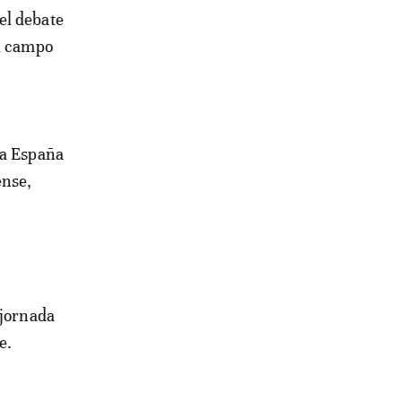
el campo
 a España
ense,
 jornada
e.