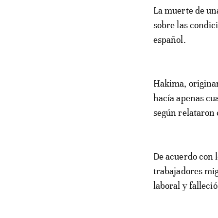
La muerte de una trabajadora agrícola marroquí en Huelva ha reavivado el debate
sobre las condic
español.
Hakima, originar
hacía apenas cua
según relataron 
De acuerdo con l
trabajadores mig
laboral y fallec