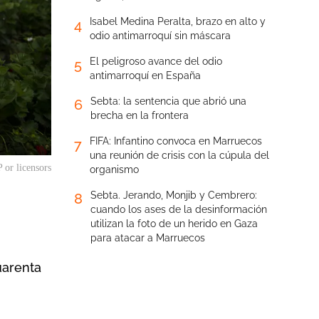
Isabel Medina Peralta, brazo en alto y
4
odio antimarroquí sin máscara
El peligroso avance del odio
5
antimarroquí en España
Sebta: la sentencia que abrió una
6
brecha en la frontera
FIFA: Infantino convoca en Marruecos
7
una reunión de crisis con la cúpula del
 or licensors
organismo
Sebta. Jerando, Monjib y Cembrero:
8
cuando los ases de la desinformación
utilizan la foto de un herido en Gaza
para atacar a Marruecos
uarenta