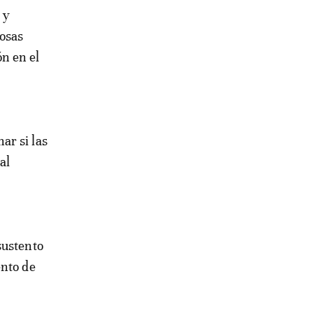
 y
rosas
n en el
ar si las
al
sustento
ento de