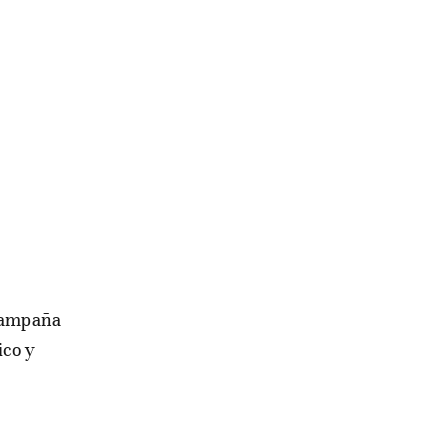
 campaña
ico y