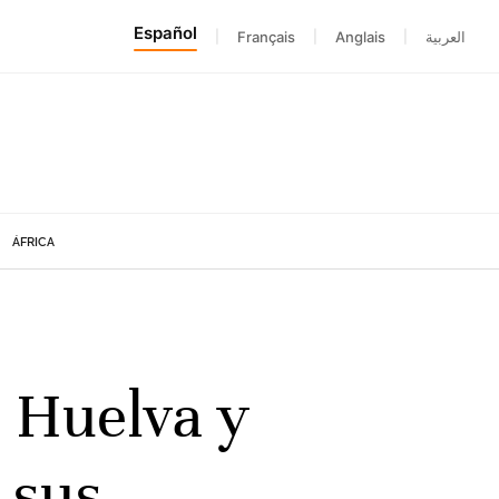
Español
|
Français
|
Anglais
|
العربية
ÁFRICA
 Huelva y
 sus