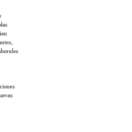
e
olas
ian
antes,
aborales
aciones
nuevas