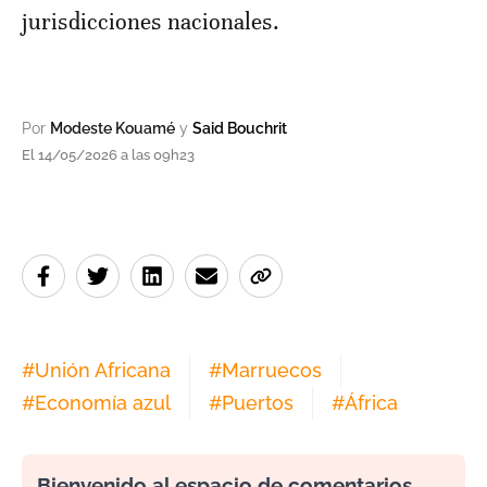
jurisdicciones nacionales.
Por
Modeste Kouamé
y
Said Bouchrit
El 14/05/2026 a las 09h23
#
Unión Africana
#
Marruecos
#
Economía azul
#
Puertos
#
África
Bienvenido al espacio de comentarios