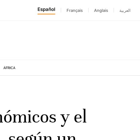
Español
|
Français
|
Anglais
|
العربية
ÁFRICA
nómicos y el
, según un