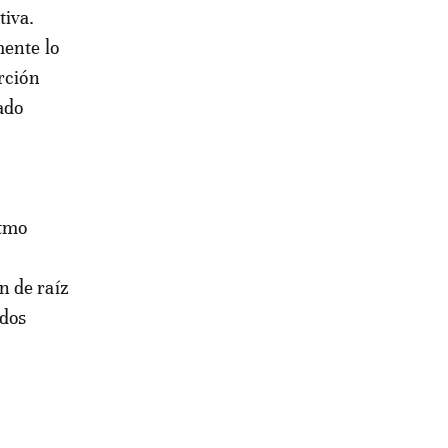
tiva.
mente lo
rción
ado
itmo
n de raíz
ndos