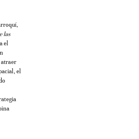
arroquí,
e las
a el
an
 atraer
acial, el
ido
rategia
bina