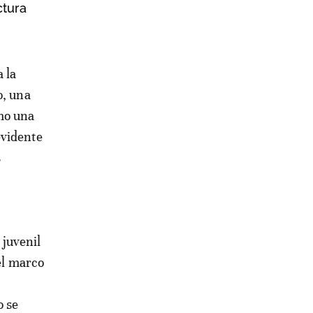
ctura
o, una
mo una
evidente
s
 juvenil
del marco
o se