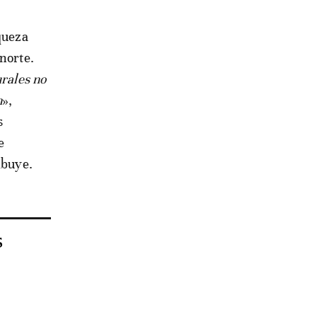
queza
norte.
urales no
n
»,
s
e
ibuye.
s