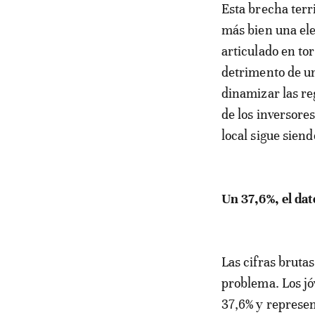
Esta brecha terr
más bien una ele
articulado en to
detrimento de u
dinamizar las re
de los inversores
local sigue sien
Un 37,6%, el da
Las cifras bruta
problema. Los jó
37,6% y represen