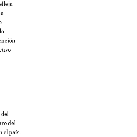
efleja
ha
o
do
tención
ctivo
 del
aro del
 el país.