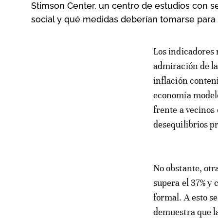
Stimson Center, un centro de estudios con s
social y qué medidas deberían tomarse para r
Los indicadores macroeconómicos de Marruecos suscitan con frecuencia la
admiración de la
inflación conten
economía modelo 
frente a vecinos
desequilibrios p
No obstante, otr
supera el 37% y 
formal. A esto s
demuestra que la