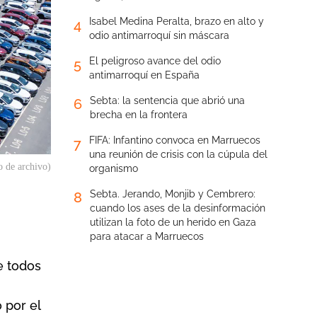
Isabel Medina Peralta, brazo en alto y
4
odio antimarroquí sin máscara
El peligroso avance del odio
5
antimarroquí en España
Sebta: la sentencia que abrió una
6
brecha en la frontera
FIFA: Infantino convoca en Marruecos
7
una reunión de crisis con la cúpula del
o de archivo)
organismo
Sebta. Jerando, Monjib y Cembrero:
8
cuando los ases de la desinformación
utilizan la foto de un herido en Gaza
para atacar a Marruecos
e todos
 por el