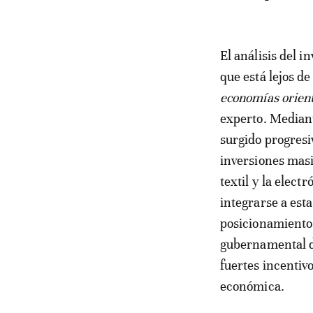
El análisis del 
que está lejos d
economías orient
experto. Mediant
surgido progresi
inversiones masi
textil y la elec
integrarse a est
posicionamiento n
gubernamental de
fuertes incentivo
económica.