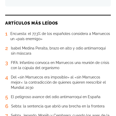
ARTÍCULOS MÁS LEÍDOS
1
Encuesta: el 77,3% de los españoles considera a Marruecos
un «país enemigo»
2
Isabel Medina Peralta, brazo en alto y odio antimarroquí
sin máscara
3
FIFA: Infantino convoca en Marruecos una reunión de crisis
con la cúpula del organismo
4
Del «sin Marruecos era imposible» al «sin Marruecos
mejor»: la contradicción de quienes quieren reescribir el
Mundial 2030
5
El peligroso avance del odio antimarroquí en España
6
Sebta: la sentencia que abrió una brecha en la frontera
7
Sebta. Jerando, Monjib y Cembrero: cuando los ases de la