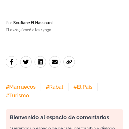
Por
Soufiane El Hassouni
El 07/05/2026 a las 17h30
#
Marruecos
#
Rabat
#
El País
#
Turismo
Bienvenido al espacio de comentarios
Queremos un espacio de debate, intercambio y diálogo.