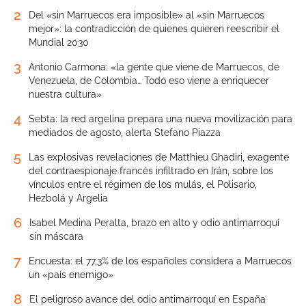
2
Del «sin Marruecos era imposible» al «sin Marruecos
mejor»: la contradicción de quienes quieren reescribir el
Mundial 2030
3
Antonio Carmona: «la gente que viene de Marruecos, de
Venezuela, de Colombia… Todo eso viene a enriquecer
nuestra cultura»
4
Sebta: la red argelina prepara una nueva movilización para
mediados de agosto, alerta Stefano Piazza
5
Las explosivas revelaciones de Matthieu Ghadiri, exagente
del contraespionaje francés infiltrado en Irán, sobre los
vínculos entre el régimen de los mulás, el Polisario,
Hezbolá y Argelia
6
Isabel Medina Peralta, brazo en alto y odio antimarroquí
sin máscara
7
Encuesta: el 77,3% de los españoles considera a Marruecos
un «país enemigo»
8
El peligroso avance del odio antimarroquí en España