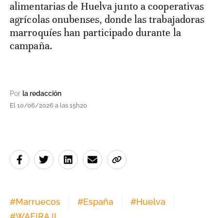
alimentarias de Huelva junto a cooperativas
agrícolas onubenses, donde las trabajadoras
marroquíes han participado durante la
campaña.
Por
la redacción
El 10/06/2026 a las 15h20
#
Marruecos
#
España
#
Huelva
#
WAFIRA II