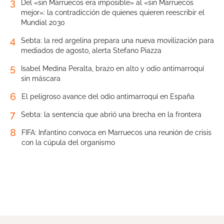
3
Del «sin Marruecos era imposible» al «sin Marruecos
mejor»: la contradicción de quienes quieren reescribir el
Mundial 2030
4
Sebta: la red argelina prepara una nueva movilización para
mediados de agosto, alerta Stefano Piazza
5
Isabel Medina Peralta, brazo en alto y odio antimarroquí
sin máscara
6
El peligroso avance del odio antimarroquí en España
7
Sebta: la sentencia que abrió una brecha en la frontera
8
FIFA: Infantino convoca en Marruecos una reunión de crisis
con la cúpula del organismo