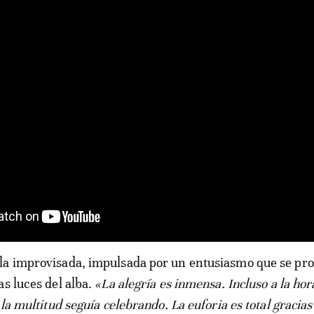
la improvisada, impulsada por un entusiasmo que se pr
as luces del alba.
«La alegría es inmensa. Incluso a la hor
 la multitud seguía celebrando. La euforia es total gracias 