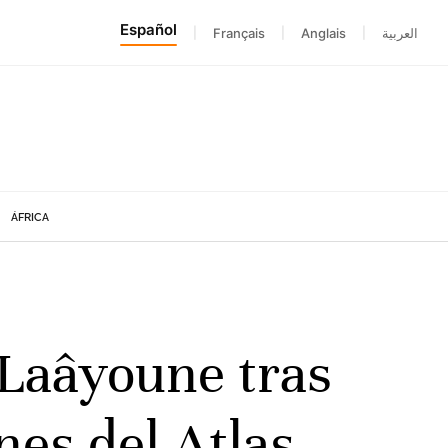
Español
|
Français
|
Anglais
|
العربية
ÁFRICA
 Laâyoune tras
ones del Atlas