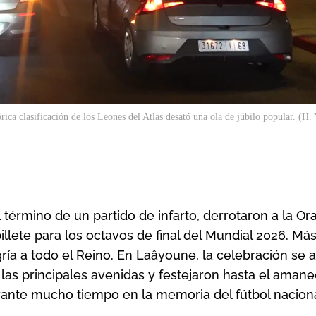
rica clasificación de los Leones del Atlas desató una ola de júbilo popular. (H.
l término de un partido de infarto, derrotaron a la Or
illete para los octavos de final del Mundial 2026. Má
egría a todo el Reino. En Laâyoune, la celebración se
 las principales avenidas y festejaron hasta el aman
ante mucho tiempo en la memoria del fútbol naciona