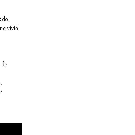
ne vivió
s de
,
e