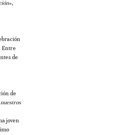
ción
»,
lebración
. Entre
antes de
ción de
o nuestros
na joven
ximo