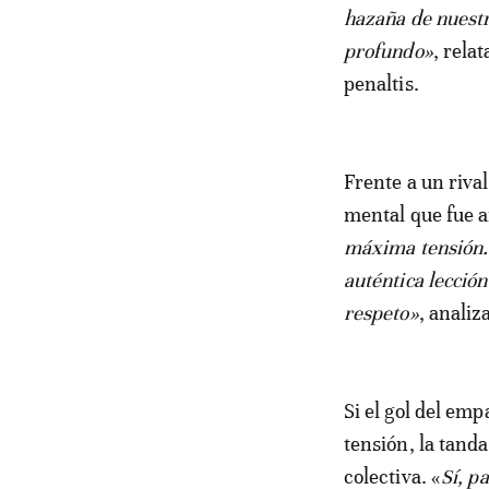
hazaña de nuestr
profundo»
, rela
penaltis.
Frente a un riva
mental que fue a
máxima tensión.
auténtica lecció
respeto»
, analiz
Si el gol del emp
tensión, la tand
colectiva. «
Sí, p