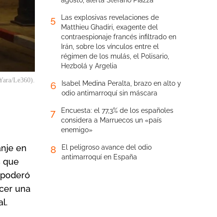
agosto, alerta Stefano Piazza
Las explosivas revelaciones de
5
Matthieu Ghadiri, exagente del
contraespionaje francés infiltrado en
Irán, sobre los vínculos entre el
régimen de los mulás, el Polisario,
Hezbolá y Argelia
 Yara/Le360).
Isabel Medina Peralta, brazo en alto y
6
odio antimarroquí sin máscara
Encuesta: el 77,3% de los españoles
7
considera a Marruecos un «país
enemigo»
anje en
El peligroso avance del odio
8
antimarroquí en España
s que
 apoderó
ecer una
l.