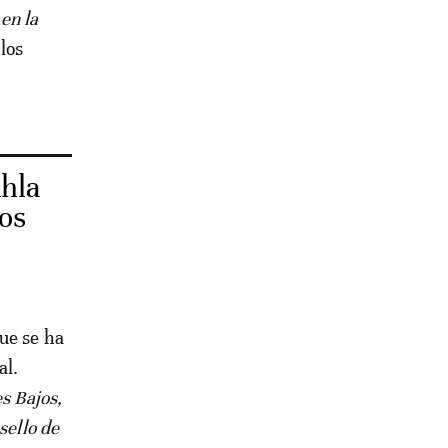
 en la
los
khla
los
ue se ha
al.
s Bajos,
sello de