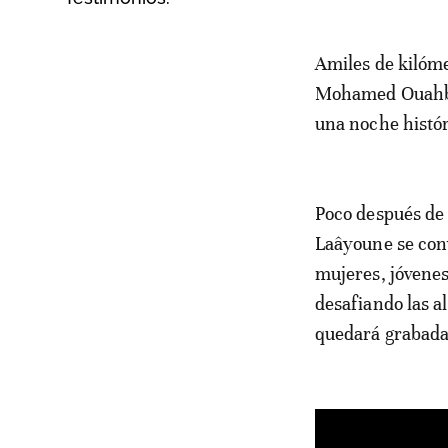
A miles de kilómetros del Estadio BBVA de Monterrey, donde los hombres de
Mohamed Ouahbi 
una noche histór
Poco después de 
Laâyoune se conv
mujeres, jóvenes
desafiando las a
quedará grabada 