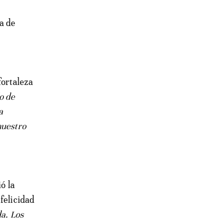
a de
fortaleza
o de
a
nuestro
ó la
felicidad
da. Los