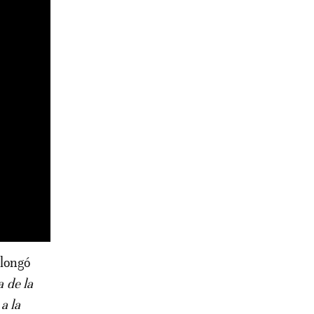
olongó
a de la
a la