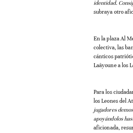
identidad. Consi
subraya otro afi
En la plaza Al M
colectiva, las b
cánticos patriót
Laâyoune a los Le
Para los ciudada
los Leones del A
jugadores demos
apoyándolos hast
aficionada, resu