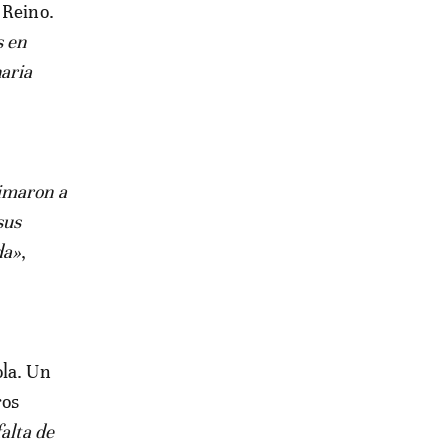
 Reino.
s en
aria
nimaron a
sus
da»
,
ola. Un
ros
falta de