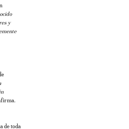
un
ocido
res y
lemente
de
a
én
nfirma.
a de toda