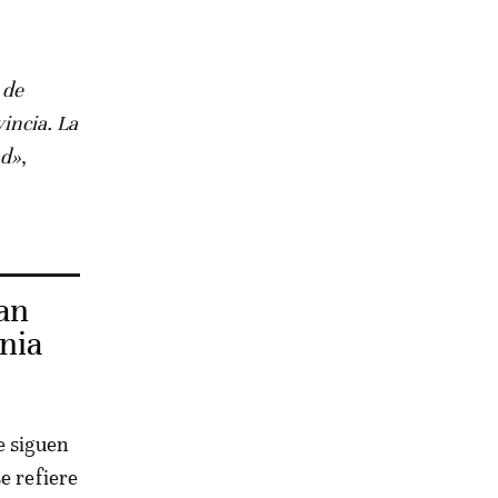
 de
vincia. La
ad»
,
an
nia
e siguen
e refiere