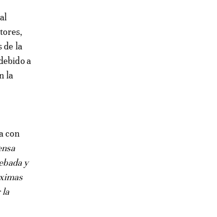
tores,
 de la
debido a
n la
va con
ensa
cebada y
róximas
 la