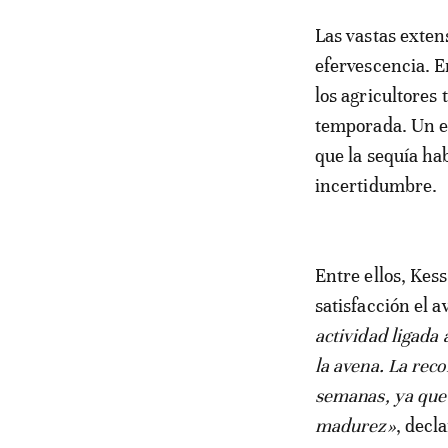
Las vastas extensiones agrícolas de Aïn Tizgha han recuperado su habitual
efervescencia. En
los agricultores
temporada. Un es
que la sequía ha
incertidumbre.
Entre ellos, Kes
satisfacción el a
actividad ligada 
la avena. La reco
semanas, ya que 
madurez»
, decla