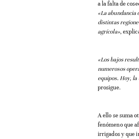
a la falta de co
«La abundancia d
distintas regio
agrícola»
, expli
«Los bajos resul
numerosos operad
equipos. Hoy, la
prosigue.
A ello se suma o
fenómeno que afe
irrigados y que 