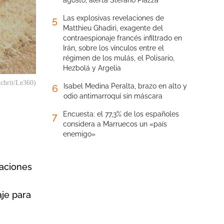
agosto, alerta Stefano Piazza
Las explosivas revelaciones de
5
Matthieu Ghadiri, exagente del
contraespionaje francés infiltrado en
Irán, sobre los vínculos entre el
régimen de los mulás, el Polisario,
Hezbolá y Argelia
uchrit/Le360)
Isabel Medina Peralta, brazo en alto y
6
odio antimarroquí sin máscara
Encuesta: el 77,3% de los españoles
7
considera a Marruecos un «país
enemigo»
taciones
aje para