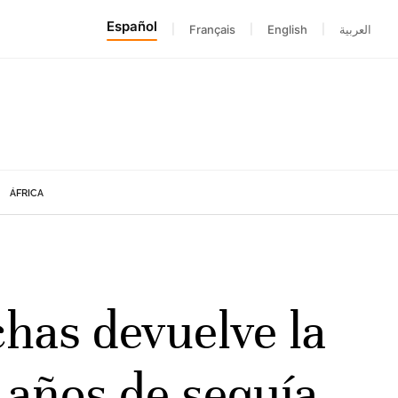
Español
|
Français
|
English
|
العربية
ÁFRICA
chas devuelve la
e años de sequía