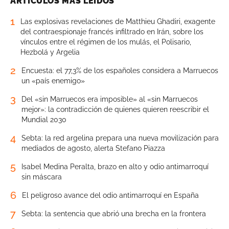
ARTÍCULOS MÁS LEÍDOS
1
Las explosivas revelaciones de Matthieu Ghadiri, exagente
del contraespionaje francés infiltrado en Irán, sobre los
vínculos entre el régimen de los mulás, el Polisario,
Hezbolá y Argelia
2
Encuesta: el 77,3% de los españoles considera a Marruecos
un «país enemigo»
3
Del «sin Marruecos era imposible» al «sin Marruecos
mejor»: la contradicción de quienes quieren reescribir el
Mundial 2030
4
Sebta: la red argelina prepara una nueva movilización para
mediados de agosto, alerta Stefano Piazza
5
Isabel Medina Peralta, brazo en alto y odio antimarroquí
sin máscara
6
El peligroso avance del odio antimarroquí en España
7
Sebta: la sentencia que abrió una brecha en la frontera