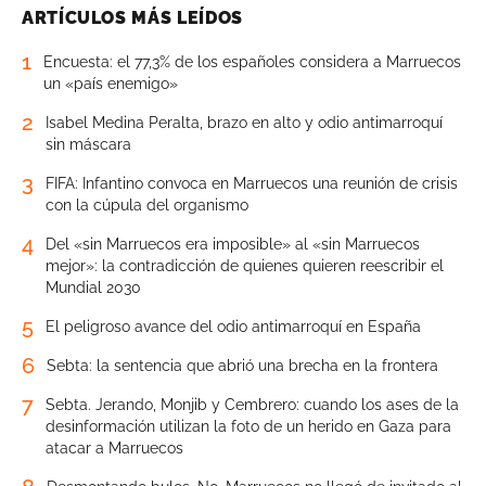
ARTÍCULOS MÁS LEÍDOS
1
Encuesta: el 77,3% de los españoles considera a Marruecos
un «país enemigo»
2
Isabel Medina Peralta, brazo en alto y odio antimarroquí
sin máscara
3
FIFA: Infantino convoca en Marruecos una reunión de crisis
con la cúpula del organismo
4
Del «sin Marruecos era imposible» al «sin Marruecos
mejor»: la contradicción de quienes quieren reescribir el
Mundial 2030
5
El peligroso avance del odio antimarroquí en España
6
Sebta: la sentencia que abrió una brecha en la frontera
7
Sebta. Jerando, Monjib y Cembrero: cuando los ases de la
desinformación utilizan la foto de un herido en Gaza para
atacar a Marruecos