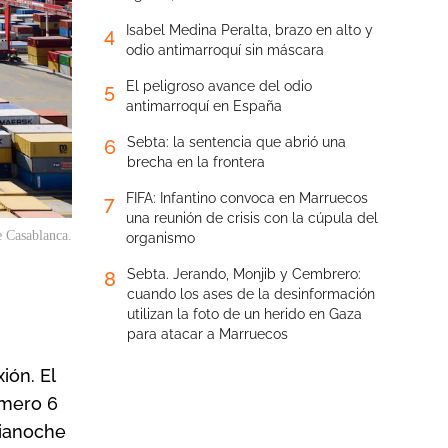
Isabel Medina Peralta, brazo en alto y
4
odio antimarroquí sin máscara
El peligroso avance del odio
5
antimarroquí en España
Sebta: la sentencia que abrió una
6
brecha en la frontera
FIFA: Infantino convoca en Marruecos
7
una reunión de crisis con la cúpula del
e Casablanca.
organismo
Sebta. Jerando, Monjib y Cembrero:
8
cuando los ases de la desinformación
utilizan la foto de un herido en Gaza
para atacar a Marruecos
ión. El
úmero 6
dianoche