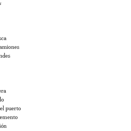
s
sca
 camiones
andes
era
lo
del puerto
cremento
ión