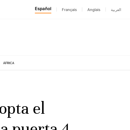
Español
|
Français
|
Anglais
|
العربية
ÁFRICA
opta el
a puerta 4