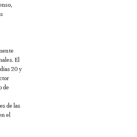
tenso,
as
lmente
nales. El
días 20 y
ctor
o de
s de las
en el