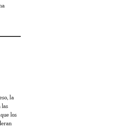
ena
so, la
 las
nque los
ideran