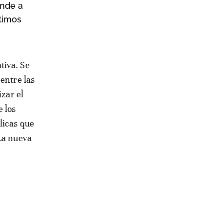
onde a
ltimos
entre las
izar el
 los
licas que
 La nueva