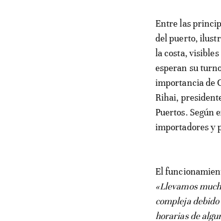
Entre las princi
del puerto, ilus
la costa, visibl
esperan su turno
importancia de 
Rihai, president
Puertos. Según e
importadores y 
El funcionamient
«Llevamos mucho
compleja debido 
horarias de algu