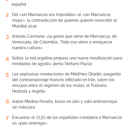
español
2
Del «sin Marruecos era imposible» al «sin Marruecos
mejor»: la contradicción de quienes quieren reescribir el
Mundial 2030
3
Antonio Carmona: «la gente que viene de Marruecos, de
Venezuela, de Colombia… Todo eso viene a enriquecer
nuestra cultura»
4
Sebta: la red argelina prepara una nueva movilización para
mediados de agosto, alerta Stefano Piazza
5
Las explosivas revelaciones de Matthieu Ghadiri, exagente
del contraespionaje francés infiltrado en Irán, sobre los
vínculos entre el régimen de los mulás, el Polisario,
Hezbolá y Argelia
6
Isabel Medina Peralta, brazo en alto y odio antimarroquí
sin máscara
7
Encuesta: el 77,3% de los españoles considera a Marruecos
un «país enemigo»