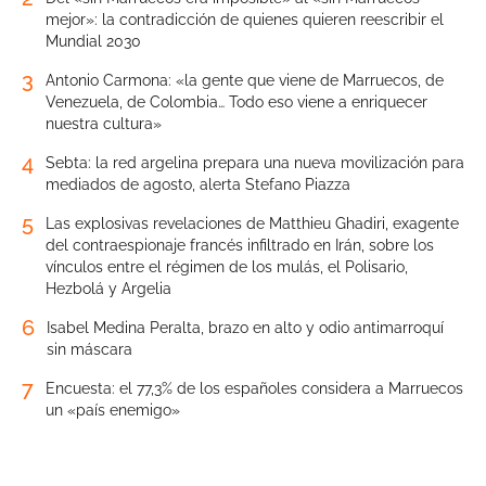
mejor»: la contradicción de quienes quieren reescribir el
Mundial 2030
3
Antonio Carmona: «la gente que viene de Marruecos, de
Venezuela, de Colombia… Todo eso viene a enriquecer
nuestra cultura»
4
Sebta: la red argelina prepara una nueva movilización para
mediados de agosto, alerta Stefano Piazza
5
Las explosivas revelaciones de Matthieu Ghadiri, exagente
del contraespionaje francés infiltrado en Irán, sobre los
vínculos entre el régimen de los mulás, el Polisario,
Hezbolá y Argelia
6
Isabel Medina Peralta, brazo en alto y odio antimarroquí
sin máscara
7
Encuesta: el 77,3% de los españoles considera a Marruecos
un «país enemigo»