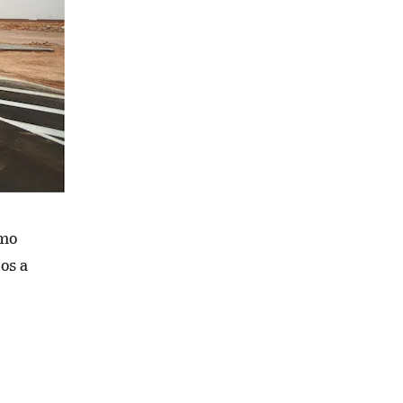
ómo
os a